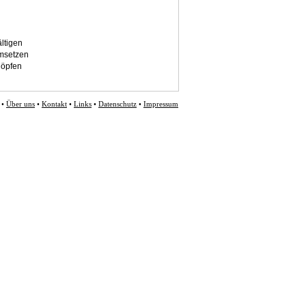
ltigen
msetzen
höpfen
•
Über uns
•
Kontakt
•
Links
•
Datenschutz
•
Impressum