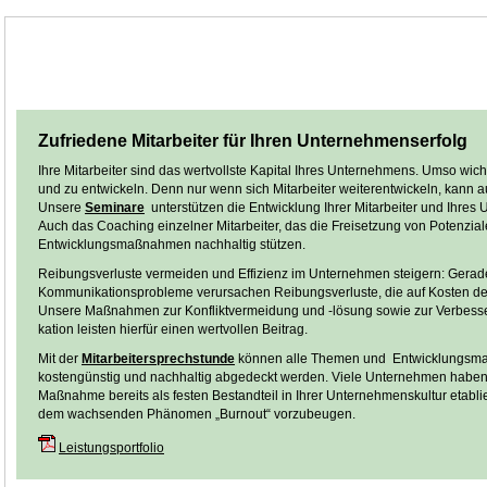
Zufriedene Mitarbeiter für Ihren Unternehmenserfolg
Ihre Mitarbeiter sind das wertvollste Kapital Ihres Unternehmens. Umso wicht
und zu entwickeln. Denn nur wenn sich Mitarbeiter weiterentwickeln, kan
Unsere
Seminare
unterstützen die Entwicklung Ihrer Mitarbeiter und Ihres
Auch das Coaching einzelner Mitarbeiter, das die Freisetzung von Potenzia
Entwicklungsmaßnahmen nachhaltig stützen.
Reibungsverluste vermeiden und Effizienz im Unternehmen steigern: Gerade
Kommunikationsprobleme verursachen Reibungsverluste, die auf Kosten der
Unsere Maßnahmen zur Konfliktvermeidung und -lösung sowie zur Verbes
kation leisten hierfür einen wertvollen Beitrag.
Mit der
Mitarbeitersprechstunde
können alle Themen und Entwicklungs
kostengünstig und nachhaltig abgedeckt werden. Viele Unternehmen haben
Maßnahme bereits als festen Bestandteil in Ihrer Unternehmenskultur etablier
dem wachsenden Phänomen „Burnout“ vorzubeugen.
Leistungsportfolio