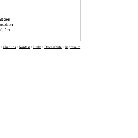
ltigen
msetzen
höpfen
•
Über uns
•
Kontakt
•
Links
•
Datenschutz
•
Impressum