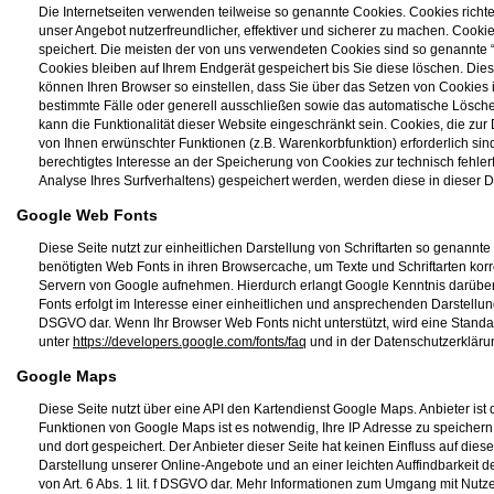
Die Internetseiten verwenden teilweise so genannte Cookies. Cookies rich
unser Angebot nutzerfreundlicher, effektiver und sicherer zu machen. Cooki
speichert. Die meisten der von uns verwendeten Cookies sind so genannte
Cookies bleiben auf Ihrem Endgerät gespeichert bis Sie diese löschen. Di
können Ihren Browser so einstellen, dass Sie über das Setzen von Cookies 
bestimmte Fälle oder generell ausschließen sowie das automatische Lösche
kann die Funktionalität dieser Website eingeschränkt sein. Cookies, die z
von Ihnen erwünschter Funktionen (z.B. Warenkorbfunktion) erforderlich sind
berechtigtes Interesse an der Speicherung von Cookies zur technisch fehlerf
Analyse Ihres Surfverhaltens) gespeichert werden, werden diese in dieser 
Google Web Fonts
Diese Seite nutzt zur einheitlichen Darstellung von Schriftarten so genannte
benötigten Web Fonts in ihren Browsercache, um Texte und Schriftarten k
Servern von Google aufnehmen. Hierdurch erlangt Google Kenntnis darüber
Fonts erfolgt im Interesse einer einheitlichen und ansprechenden Darstellung 
DSGVO dar. Wenn Ihr Browser Web Fonts nicht unterstützt, wird eine Standa
unter
https://developers.google.com/fonts/faq
und in der Datenschutzerklär
Google Maps
Diese Seite nutzt über eine API den Kartendienst Google Maps. Anbieter is
Funktionen von Google Maps ist es notwendig, Ihre IP Adresse zu speicher
und dort gespeichert. Der Anbieter dieser Seite hat keinen Einfluss auf di
Darstellung unserer Online-Angebote und an einer leichten Auffindbarkeit de
von Art. 6 Abs. 1 lit. f DSGVO dar. Mehr Informationen zum Umgang mit Nutz